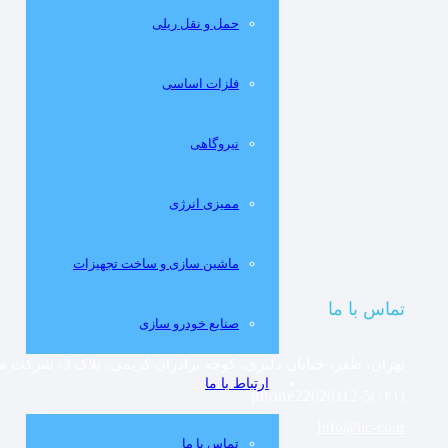
حمل و نقل ریلی
فلزات اساسی
نيروگاهی
مميزی انرژی
ماشین سازی و ساخت تجهیزات
تماس با ما
صنایع خودرو سازی
تهران، ظفر، خیابان دلیری، کوچه برادران کریمی، پلاک 3، شرکت مهندسین مشاور صنعتی ایران
ارتباط با ما
22620112-5(۰۲۱)
Info@iic-co.ir
تماس با ما