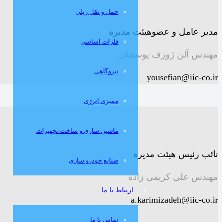
حمل و نقل ریلی
مدیر عامل و عضوهیئت مدیره
فلزات اساسی
مهندس آلن ژوزف یوسفیان
نيروگاهی
yousefian@iic-co.ir
مميزی انرژی
ماشین سازی و ساخت تجهیزات
نائب رئیس هیئت مدیره
صنایع خودرو سازی
مهندس علی کریمی زاده
ارتباط با ما
a.karimizadeh@iic-co.ir
تماس با ما