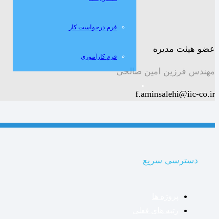
فرم درخواست کار
عضو هیئت مدیره
فرم کارآموزی
مهندس فرزین امین صالحی
f.aminsalehi@iic-co.ir
دسترسی سریع
پروژه ها
رتبه های فعلی