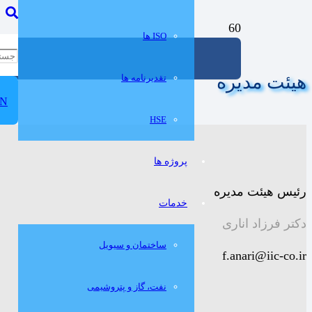
ISO ها
هیئت مدیره
تقدیرنامه ها
N
HSE
پروژه ها
رئیس هیئت مدیره
خدمات
دکتر فرزاد اناری
ساختمان و سيويل
f.anari@iic-co.ir
نفت، گاز و پتروشيمی