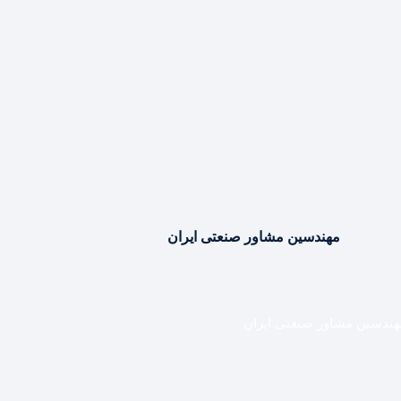
مهندسین مشاور صنعتی ایران