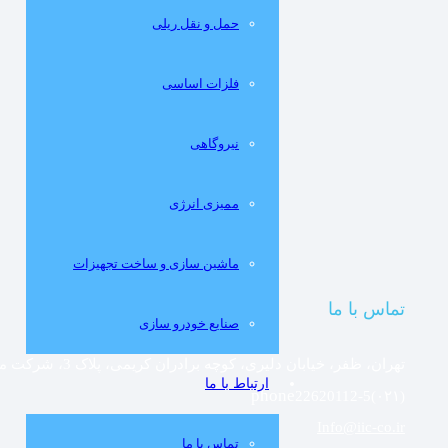
حمل و نقل ریلی
فلزات اساسی
نيروگاهی
مميزی انرژی
ماشین سازی و ساخت تجهیزات
تماس با ما
صنایع خودرو سازی
تهران، ظفر، خیابان دلیری، کوچه برادران کریمی، پلاک 3، شرکت مهندسین مشاور صنعتی ایران
ارتباط با ما
22620112-5(۰۲۱)
Info@iic-co.ir
تماس با ما