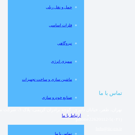
حمل و نقل ریلی
فلزات اساسی
نيروگاهی
مميزی انرژی
ماشین سازی و ساخت تجهیزات
تماس با ما
صنایع خودرو سازی
تهران، ظفر، خیابان دلیری، کوچه برادران کریمی، پلاک 3، شرکت مهندسین مشاور صنعتی ایران
ارتباط با ما
22620112-5(۰۲۱)
Info@iic-co.ir
تماس با ما