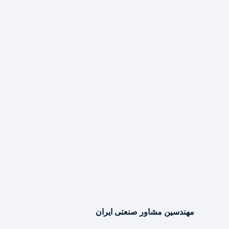
مهندسین مشاور صنعتی ایران