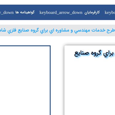
کارفرمایان
گواهینامه ها
ISO ها
طرح خدمات مهندسي و مشاوره اي براي گروه صنايع فلزي شاه
راي گروه صنايع