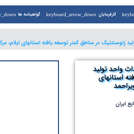
کارفرمایان
گواهینامه ها
ISO ها
د ژئوسنتتیک در مناطق کمتر توسعه یافته استانهای ایلام، مرکز
ث واحد تولید
ته استانهای
یراحمد
ع ايران